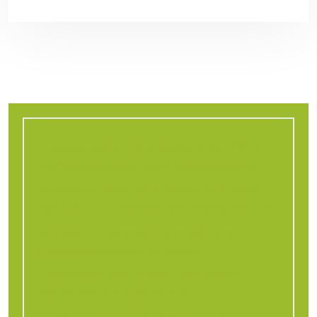
Pourquoi existe-t-il un plafond de chiffre
d’affaires pour les micro-entrepreneurs ?
Pourquoi le choix de la variété de luzerne
impacte la réussite de votre implantation ?
Agriculture : comment combattre les
insectes ravageurs de culture ?
Connaissez-vous le nom des pièces
principales d’une charrue ?