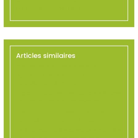
Combien coûte l’utilisation d’une épareuse
par km ? analyse des tarifs
Articles similaires
Gestion des mauvaises herbes en
agriculture biologique : techniques
naturelles pour un champ sain
Engrais organiques : des solutions efficaces
pour enrichir vos sols naturellement
Production bio : les meilleures pratiques
pour maximiser rendement et qualité
Fertilisant bio : quelles alternatives naturelles