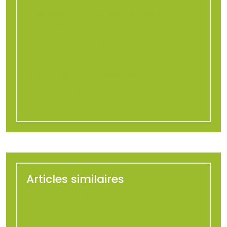
Connaissez-vous le nom des pièces
principales d’une charrue ?
Combien coûte l’utilisation d’une épareuse
par km ? analyse des tarifs
Scie à bûche avec prise de force
d’occasion : guide d’achat pour le
bûcheron amateur
Articles similaires
Implication environnementale et risques
inhérents à l’extraction des granulats marins