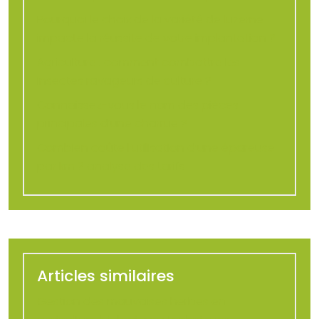
Pourquoi le choix de la variété de luzerne
impacte la réussite de votre implantation ?
Agriculture : comment combattre les
insectes ravageurs de culture ?
Connaissez-vous le nom des pièces
principales d’une charrue ?
Combien coûte l’utilisation d’une épareuse
par km ? analyse des tarifs
Articles similaires
Gestion des mauvaises herbes en