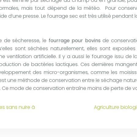
é est éliminé par séchage au champ ou en grande, pour 
males, mais tout dépend de la météo. Pour conserver
ide d’une presse. Le fourrage sec est très utilisé pendant l
de de sécheresse, le
fourrage pour bovins
de conservatio
’elles sont séchées naturellement, elles sont exposées 
ntilation artificielle. Il y a aussi le fourrage issu de 
oduction de bactéries lactiques. Ces dernières mangent 
éveloppement des micro-organismes, comme les moisissure
, est une méthode de conservation entre le séchage nature
r. Ce mode de conservation entraîne moins de perte de val
es sans nuire à
Agriculture biolo