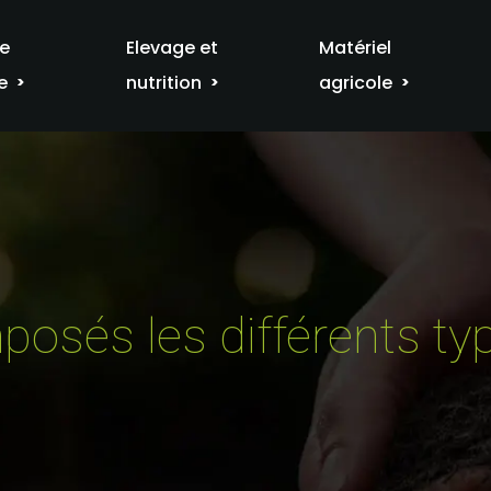
re
Elevage et
Matériel
e
nutrition
agricole
osés les différents ty