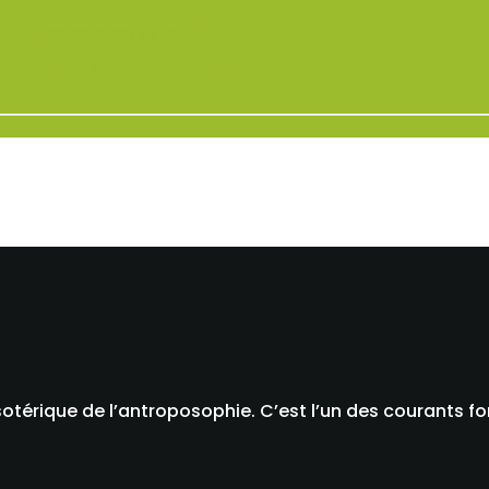
imiser rendement et qualité
ur une culture éco-responsable ?
térique de l’antroposophie. C’est l’un des courants fon