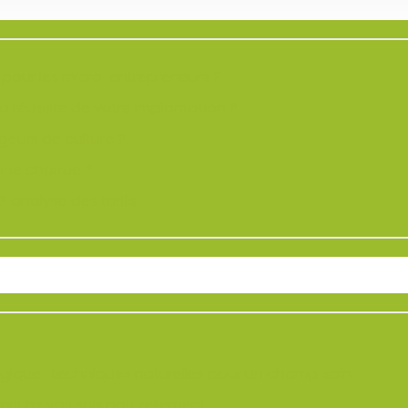
s pour les micro-entrepreneurs ?
la réussite de votre implantation ?
geurs de culture ?
une charrue ?
? analyse des tarifs
gique : techniques naturelles pour un champ sain
nrichir vos sols naturellement