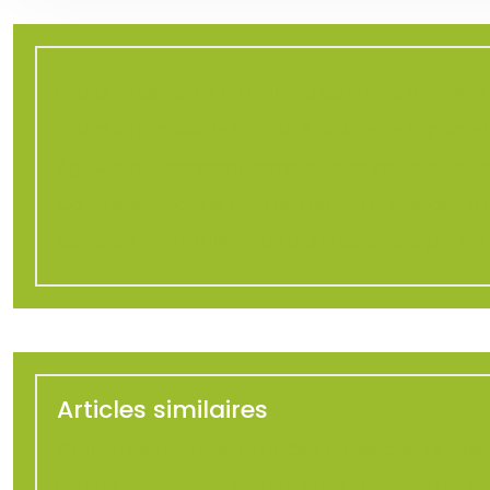
Pourquoi existe-t-il un plafond de chiffre d’affaire
Pourquoi le choix de la variété de luzerne impacte 
Agriculture : comment combattre les insectes rava
Connaissez-vous le nom des pièces principales d’
Combien coûte l’utilisation d’une épareuse par km 
Articles similaires
Gestion des mauvaises herbes en agriculture biolo
Engrais organiques : des solutions efficaces pour e