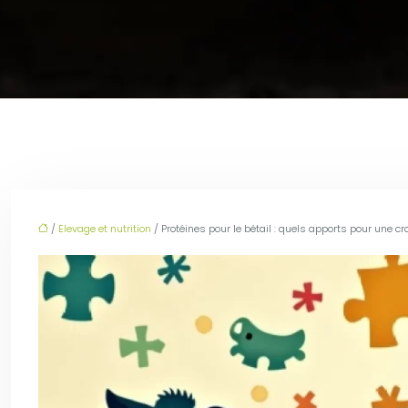
/
Elevage et nutrition
/ Protéines pour le bétail : quels apports pour une c