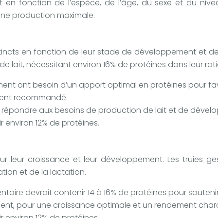
t en fonction de l’espèce, de l’âge, du sexe et du niv
 une production maximale.
incts en fonction de leur stade de développement et de l
e lait, nécessitant environ 16% de protéines dans leur rati
ent ont besoin d’un apport optimal en protéines pour fav
ement recommandé.
ur répondre aux besoins de production de lait et de dév
ir environ 12% de protéines.
r leur croissance et leur développement. Les truies ge
ion et de la lactation.
entaire devrait contenir 14 à 16% de protéines pour soutenir
ent, pour une croissance optimale et un rendement charcu
ir environ 12% de protéines.