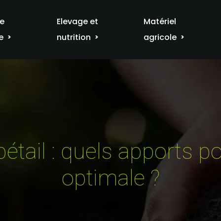
re
Elevage et
Matériel
e
nutrition
agricole
bétail : quels apports 
optimale ?