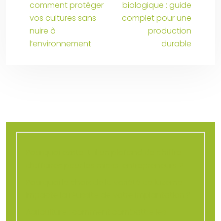
comment protéger
biologique : guide
vos cultures sans
complet pour une
nuire à
production
l’environnement
durable
Pourquoi existe-t-il un plafond de chiffre
d’affaires pour les micro-entrepreneurs ?
Pourquoi le choix de la variété de luzerne
impacte la réussite de votre implantation ?
Agriculture : comment combattre les