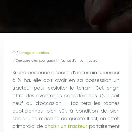
/
Elevage et nutrition
/ Quelques clés pour garantir l’achat d’un bon tracteur
Si une personne dispose d’un terrain supérieur
à ½ ha, elle doit avoir en sa possession un
tracteur pour exploiter le terrain. Cet engin
offre des avantages considérables. Qu’il soit
neuf ou d’occasion, il facilitera les tâches
quotidiennes, bien sûr, à condition de bien
choisir une machine de qualité. Il est, en effet,
primordial de
choisir un tracteur
parfaitement