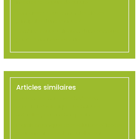
insectes ravageurs de culture ?
Connaissez-vous le nom des pièces
principales d’une charrue ?
Combien coûte l’utilisation d’une épareuse
par km ? analyse des tarifs
Articles similaires
Gestion des mauvaises herbes en
agriculture biologique : techniques
naturelles pour un champ sain
Engrais organiques : des solutions efficaces
pour enrichir vos sols naturellement